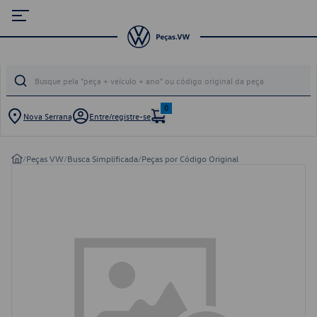
0
Nova Serrana
Entre/registre-se
/
Peças VW
/
Busca Simplificada
/
Peças por Código Original