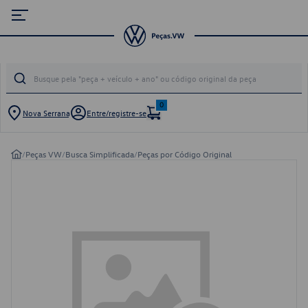
0
Nova Serrana
Entre/registre-se
/
Peças VW
/
Busca Simplificada
/
Peças por Código Original