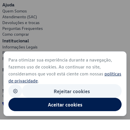
Ajuda
Quem Somos
Atendimento (SAC)
Devoluções e trocas
Perguntas Frequentes
Como comprar
Institucional
Informações Legais
Política de Privacidade
Política de Cookies
Para otimizar sua experiência durante a navegação,
fazemos uso de cookies. Ao continuar no site,
Formas de Pagamento
consideramos que você está ciente com nossas
políticas
de privacidade
.
Segurança
Rejeitar cookies
Aceitar cookies