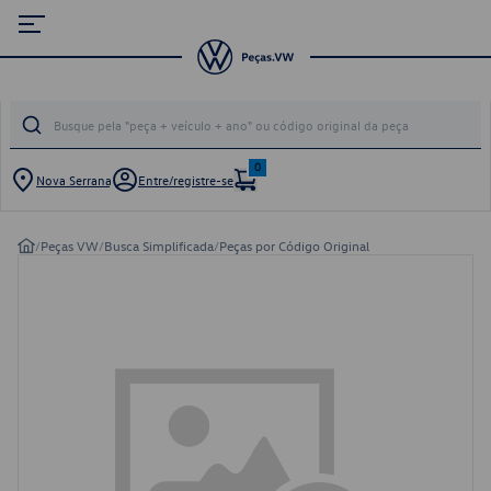
0
Nova Serrana
Entre/registre-se
/
Peças VW
/
Busca Simplificada
/
Peças por Código Original