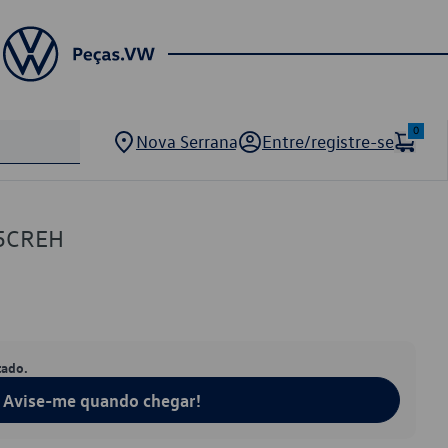
0
Nova Serrana
Entre/registre-se
35CREH
tado.
Avise-me quando chegar!