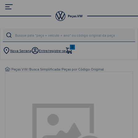
0
Nova Serrana
Entre/registre-se
/
Peças VW
/
Busca Simplificada
/
Peças por Código Original