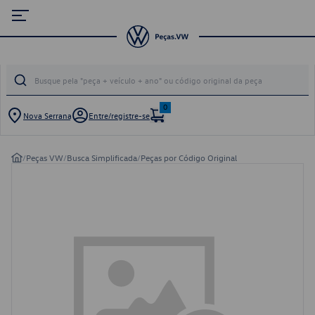
0
Nova Serrana
Entre/registre-se
/
Peças VW
/
Busca Simplificada
/
Peças por Código Original