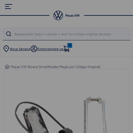
0
Nova Serrana
Entre/registre-se
/
Peças VW
/
Busca Simplificada
/
Peças por Código Original