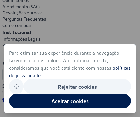
Quem Somos
Atendimento (SAC)
Devoluções e trocas
Perguntas Frequentes
Como comprar
Institucional
Informações Legais
Política de Privacidade
Política de Cookies
Para otimizar sua experiência durante a navegação,
fazemos uso de cookies. Ao continuar no site,
Formas de Pagamento
consideramos que você está ciente com nossas
políticas
de privacidade
.
Segurança
Rejeitar cookies
Aceitar cookies
© 2026 - Volkswagen do Brasil - Todos os direitos reservados