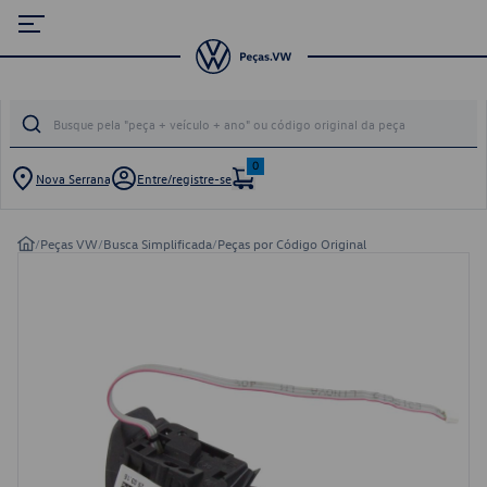
0
Nova Serrana
Entre/registre-se
/
Peças VW
/
Busca Simplificada
/
Peças por Código Original