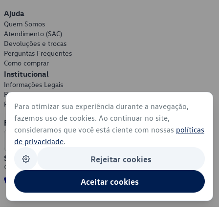
Ajuda
Quem Somos
Atendimento (SAC)
Devoluções e trocas
Perguntas Frequentes
Como comprar
Institucional
Informações Legais
Política de Privacidade
Política de Cookies
Para otimizar sua experiência durante a navegação,
fazemos uso de cookies. Ao continuar no site,
Formas de Pagamento
consideramos que você está ciente com nossas
políticas
de privacidade
.
Segurança
Rejeitar cookies
Aceitar cookies