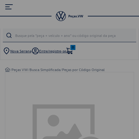
0
Nova Serrana
Entre/registre-se
/
Peças VW
/
Busca Simplificada
/
Peças por Código Original