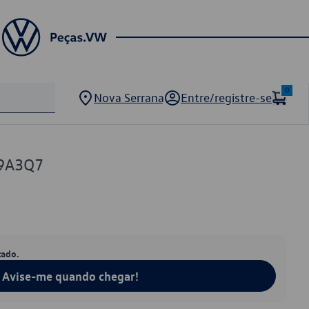
0
Nova Serrana
Entre/registre-se
39A3Q7
tado.
Avise-me quando chegar!