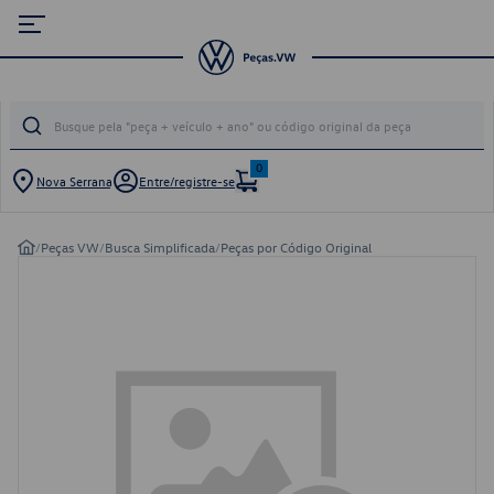
0
Nova Serrana
Entre/registre-se
/
Peças VW
/
Busca Simplificada
/
Peças por Código Original