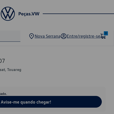
0
Nova Serrana
Entre/registre-se
07
ssat, Touareg
tado.
Avise-me quando chegar!