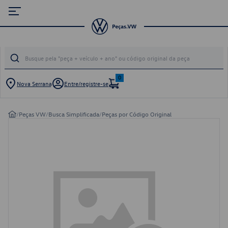
0
Nova Serrana
Entre/registre-se
/
Peças VW
/
Busca Simplificada
/
Peças por Código Original