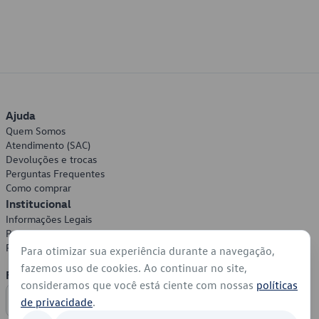
Ajuda
Quem Somos
Atendimento (SAC)
Devoluções e trocas
Perguntas Frequentes
Como comprar
Institucional
Informações Legais
Política de Privacidade
Política de Cookies
Para otimizar sua experiência durante a navegação,
fazemos uso de cookies. Ao continuar no site,
Formas de Pagamento
consideramos que você está ciente com nossas
políticas
de privacidade
.