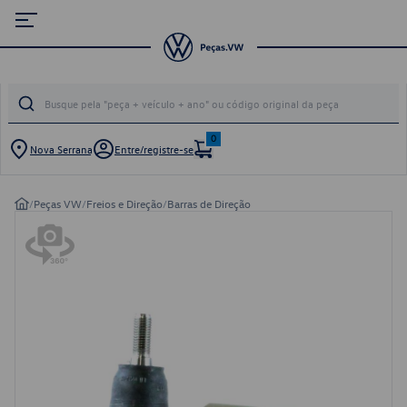
0
Nova Serrana
Entre/registre-se
/
Peças VW
/
Freios e Direção
/
Barras de Direção