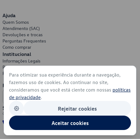
Ajuda
Quem Somos
Atendimento (SAC)
Devoluções e trocas
Perguntas Frequentes
Como comprar
Institucional
Informações Legais
Política de Privacidade
Política de Cookies
Para otimizar sua experiência durante a navegação,
fazemos uso de cookies. Ao continuar no site,
Formas de Pagamento
consideramos que você está ciente com nossas
políticas
de privacidade
.
Segurança
Rejeitar cookies
Aceitar cookies