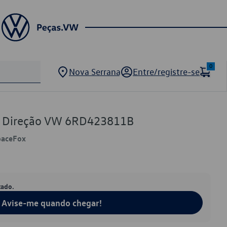
0
Nova Serrana
Entre/registre-se
de Direção VW 6RD423811B
paceFox
tado.
Avise-me quando chegar!