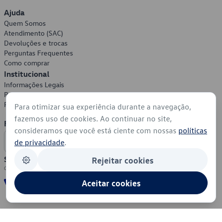
Ajuda
Quem Somos
Atendimento (SAC)
Devoluções e trocas
Perguntas Frequentes
Como comprar
Institucional
Informações Legais
Política de Privacidade
Política de Cookies
Para otimizar sua experiência durante a navegação,
fazemos uso de cookies. Ao continuar no site,
Formas de Pagamento
consideramos que você está ciente com nossas
políticas
de privacidade
.
Segurança
Rejeitar cookies
Aceitar cookies