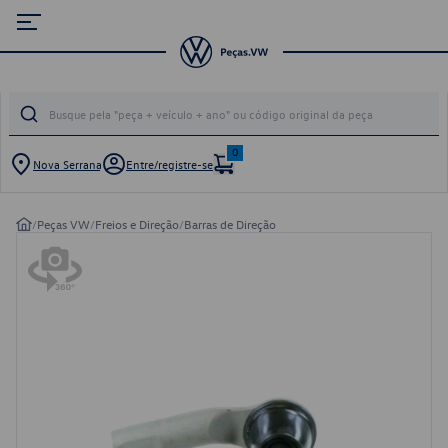
0
Nova Serrana
Entre/registre-se
/
Peças VW
/
Freios e Direção
/
Barras de Direção