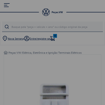
0
Nova Serrana
Entre/registre-se
/
Peças VW
/
Elétrica, Eletrônica e Ignição
/
Terminais Elétricos