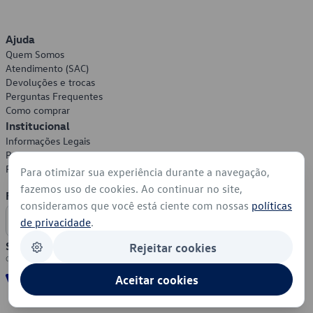
Ajuda
Quem Somos
Atendimento (SAC)
Devoluções e trocas
Perguntas Frequentes
Como comprar
Institucional
Informações Legais
Política de Privacidade
Política de Cookies
Para otimizar sua experiência durante a navegação,
fazemos uso de cookies. Ao continuar no site,
Formas de Pagamento
consideramos que você está ciente com nossas
políticas
de privacidade
.
Segurança
Rejeitar cookies
Aceitar cookies