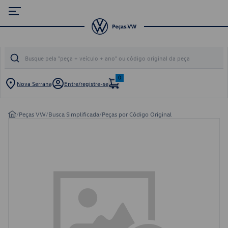
0
Nova Serrana
Entre/registre-se
/
Peças VW
/
Busca Simplificada
/
Peças por Código Original