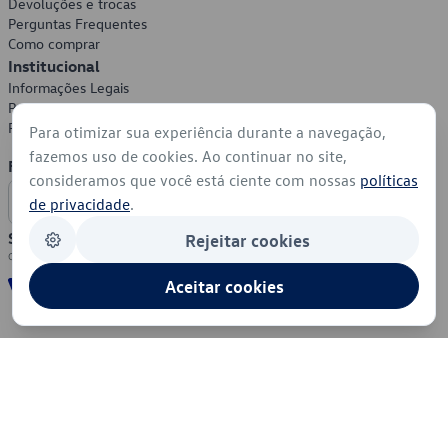
Devoluções e trocas
Perguntas Frequentes
Como comprar
Institucional
Informações Legais
Política de Privacidade
Política de Cookies
Para otimizar sua experiência durante a navegação,
fazemos uso de cookies. Ao continuar no site,
Formas de Pagamento
consideramos que você está ciente com nossas
políticas
de privacidade
.
Segurança
Rejeitar cookies
Aceitar cookies
© 2026 - Volkswagen do Brasil - Todos os direitos reservados