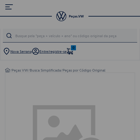
0
Nova Serrana
Entre/registre-se
/
Peças VW
/
Busca Simplificada
/
Peças por Código Original