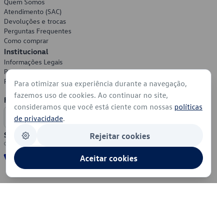
Quem Somos
Atendimento (SAC)
Devoluções e trocas
Perguntas Frequentes
Como comprar
Institucional
Informações Legais
Política de Privacidade
Política de Cookies
Para otimizar sua experiência durante a navegação,
fazemos uso de cookies. Ao continuar no site,
Formas de Pagamento
consideramos que você está ciente com nossas
políticas
de privacidade
.
Segurança
Rejeitar cookies
Aceitar cookies
© 2026 - Volkswagen do Brasil - Todos os direitos reservados