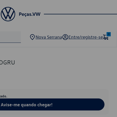
0
Nova Serrana
Entre/registre-se
1DGRU
tado.
Avise-me quando chegar!