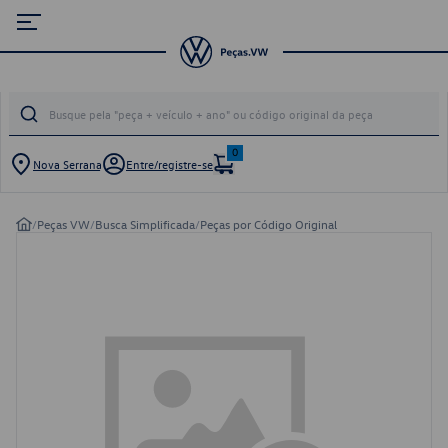
0
Nova Serrana
Entre/registre-se
/
Peças VW
/
Busca Simplificada
/
Peças por Código Original