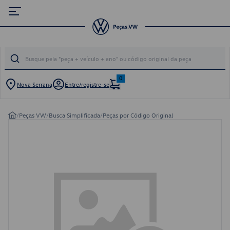
0
Nova Serrana
Entre/registre-se
/
Peças VW
/
Busca Simplificada
/
Peças por Código Original