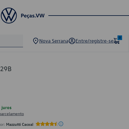
0
Nova Serrana
Entre/registre-se
929B
juros
 parcelamento
por:
Mazzutti Cacoal