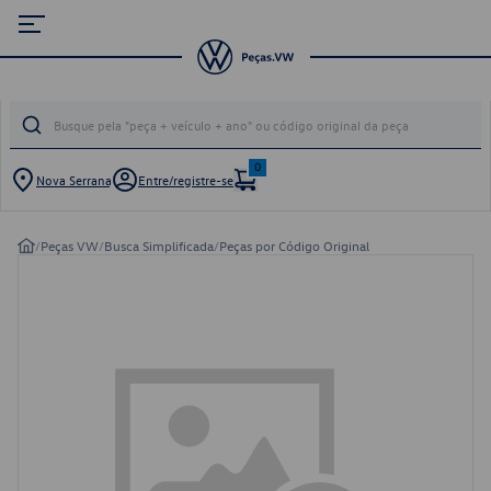
0
Nova Serrana
Entre/registre-se
/
Peças VW
/
Busca Simplificada
/
Peças por Código Original