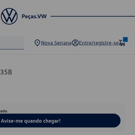
0
Nova Serrana
Entre/registre-se
135B
tado.
Avise-me quando chegar!