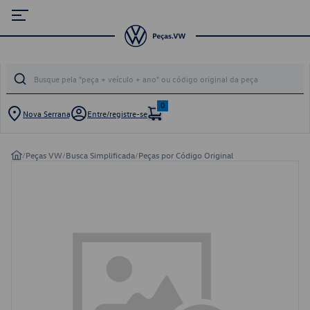
0
Nova Serrana
Entre/registre-se
/
Peças VW
/
Busca Simplificada
/
Peças por Código Original