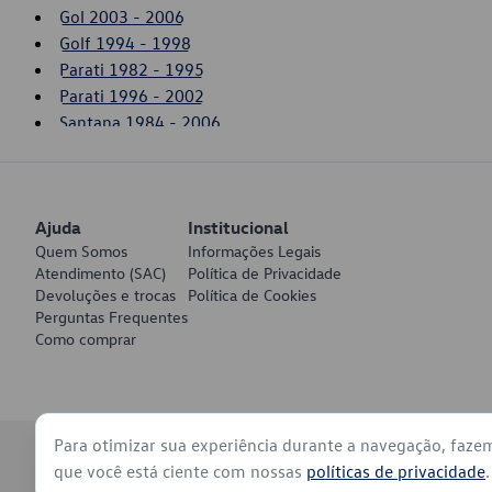
Gol 2003 - 2006
Golf 1994 - 1998
Parati 1982 - 1995
Parati 1996 - 2002
Santana 1984 - 2006
Saveiro 1981 - 1996
Saveiro 2003 - 2006
Voyage 1982 - 1995
Ajuda
Institucional
Quem Somos
Informações Legais
Atendimento (SAC)
Política de Privacidade
Devoluções e trocas
Política de Cookies
Perguntas Frequentes
Como comprar
Para otimizar sua experiência durante a navegação, faze
© 2026 - Volkswagen do Brasil - Todos os direitos reservados
que você está ciente com nossas
políticas de privacidade
.