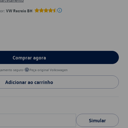
 parcelamento
por:
VW Recreio BH
Comprar agora
•
gamento seguro
Peça original Volkswagen
Adicionar ao carrinho
Simular