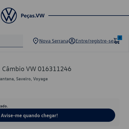
0
Nova Serrana
Entre/registre-se
de Câmbio VW 016311246
 Santana, Saveiro, Voyage
tado.
Avise-me quando chegar!