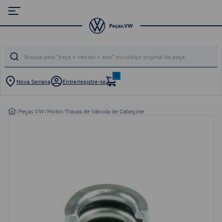
0
Nova Serrana
Entre/registre-se
/
Peças VW
/
Motor
/
Travas de Válvula de Cabeçote