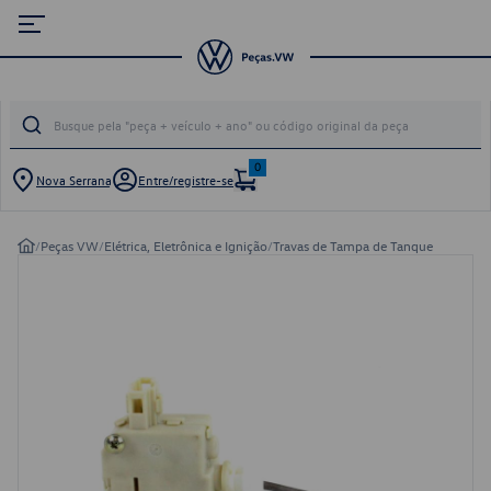
0
Nova Serrana
Entre/registre-se
/
Peças VW
/
Elétrica, Eletrônica e Ignição
/
Travas de Tampa de Tanque