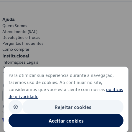
Ajuda
Quem Somos
Atendimento (SAC)
Devoluções e trocas
Perguntas Frequentes
Como comprar
Institucional
Informações Legais
Política de Privacidade
Política de Cookies
Para otimizar sua experiência durante a navegação,
fazemos uso de cookies. Ao continuar no site,
Formas de Pagamento
consideramos que você está ciente com nossas
políticas
de privacidade
.
Segurança
Rejeitar cookies
Aceitar cookies