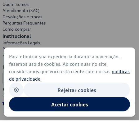
Quem Somos
Atendimento (SAC)
Devoluções e trocas
Perguntas Frequentes
Como comprar
Institucional
Informações Legais
Política de Privacidade
Política de Cookies
Para otimizar sua experiência durante a navegação,
fazemos uso de cookies. Ao continuar no site,
Formas de Pagamento
consideramos que você está ciente com nossas
políticas
de privacidade
.
Segurança
Rejeitar cookies
Aceitar cookies
© 2026 - Volkswagen do Brasil - Todos os direitos reservados