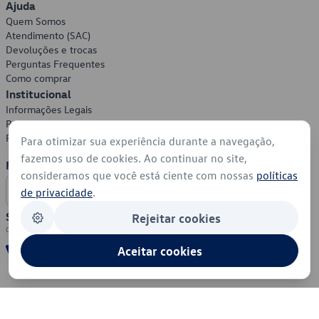
Ajuda
Quem Somos
Atendimento (SAC)
Devoluções e trocas
Perguntas Frequentes
Como comprar
Institucional
Informações Legais
Política de Privacidade
Política de Cookies
Para otimizar sua experiência durante a navegação,
fazemos uso de cookies. Ao continuar no site,
Formas de Pagamento
consideramos que você está ciente com nossas
políticas
de privacidade
.
Segurança
Rejeitar cookies
Aceitar cookies