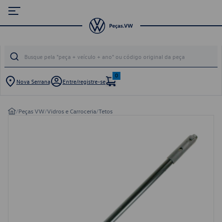
0
Nova Serrana
Entre/registre-se
/
Peças VW
/
Vidros e Carroceria
/
Tetos