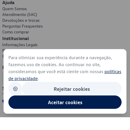
Ajuda
Quem Somos
Atendimento (SAC)
Devoluções e trocas
Perguntas Frequentes
Como comprar
Institucional
Informações Legais
Política de Privacidade
Política de Cookies
Para otimizar sua experiência durante a navegação,
fazemos uso de cookies. Ao continuar no site,
Formas de Pagamento
consideramos que você está ciente com nossas
políticas
de privacidade
.
Segurança
Rejeitar cookies
Aceitar cookies