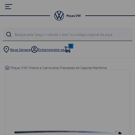
0
Nova Serrana
Entre/registre-se
/
Peças VW
/
Vidros e Carroceria
/
Travessas de Capota Marítima