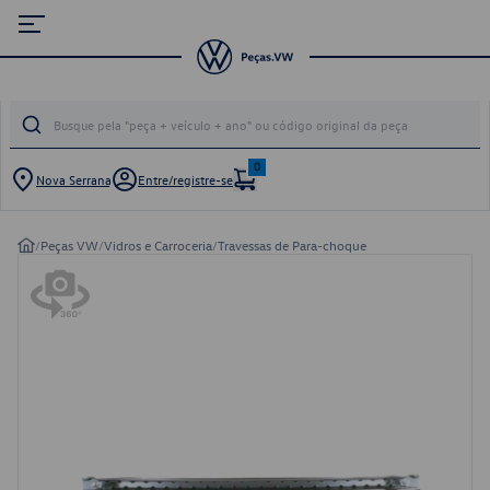
0
Nova Serrana
Entre/registre-se
/
Peças VW
/
Vidros e Carroceria
/
Travessas de Para-choque