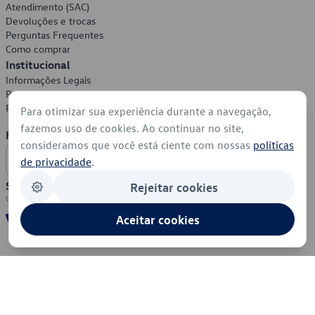
Atendimento (SAC)
Devoluções e trocas
Perguntas Frequentes
Como comprar
Institucional
Informações Legais
Política de Privacidade
Política de Cookies
Para otimizar sua experiência durante a navegação,
fazemos uso de cookies. Ao continuar no site,
Formas de Pagamento
consideramos que você está ciente com nossas
políticas
de privacidade
.
Segurança
Rejeitar cookies
Aceitar cookies
© 2026 - Volkswagen do Brasil - Todos os direitos reservados