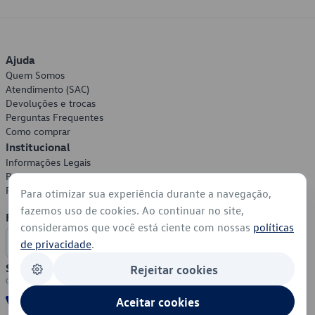
Ajuda
Quem Somos
Atendimento (SAC)
Devoluções e trocas
Perguntas Frequentes
Como comprar
Institucional
Informações Legais
Política de Privacidade
Política de Cookies
Para otimizar sua experiência durante a navegação,
fazemos uso de cookies. Ao continuar no site,
Formas de Pagamento
consideramos que você está ciente com nossas
políticas
de privacidade
.
Segurança
Rejeitar cookies
Aceitar cookies