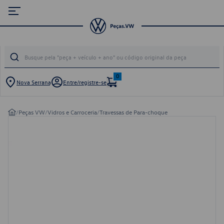
0
Nova Serrana
Entre/registre-se
/
Peças VW
/
Vidros e Carroceria
/
Travessas de Para-choque