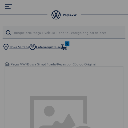
0
Nova Serrana
Entre/registre-se
/
Peças VW
/
Busca Simplificada
/
Peças por Código Original