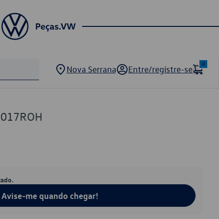
0
Nova Serrana
Entre/registre-se
7017ROH
tado.
Avise-me quando chegar!