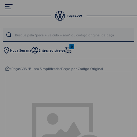
0
Nova Serrana
Entre/registre-se
/
Peças VW
/
Busca Simplificada
/
Peças por Código Original