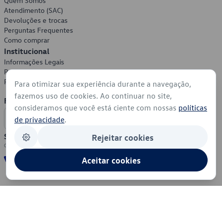
Quem Somos
Atendimento (SAC)
Devoluções e trocas
Perguntas Frequentes
Como comprar
Institucional
Informações Legais
Política de Privacidade
Política de Cookies
Para otimizar sua experiência durante a navegação,
fazemos uso de cookies. Ao continuar no site,
Formas de Pagamento
consideramos que você está ciente com nossas
políticas
de privacidade
.
Segurança
Rejeitar cookies
Aceitar cookies
© 2026 - Volkswagen do Brasil - Todos os direitos reservados