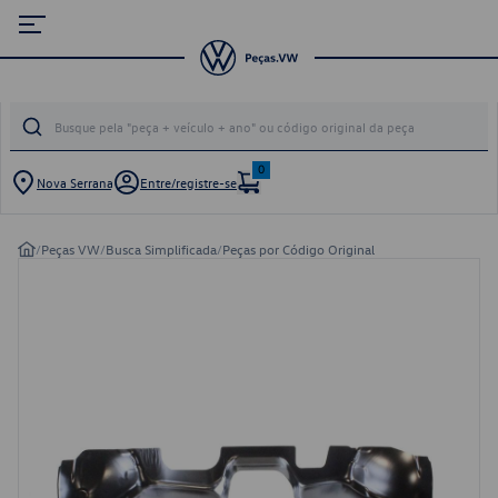
0
Nova Serrana
Entre/registre-se
/
Peças VW
/
Busca Simplificada
/
Peças por Código Original