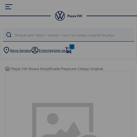
0
Nova Serrana
Entre/registre-se
/
Peças VW
/
Busca Simplificada
/
Peças por Código Original