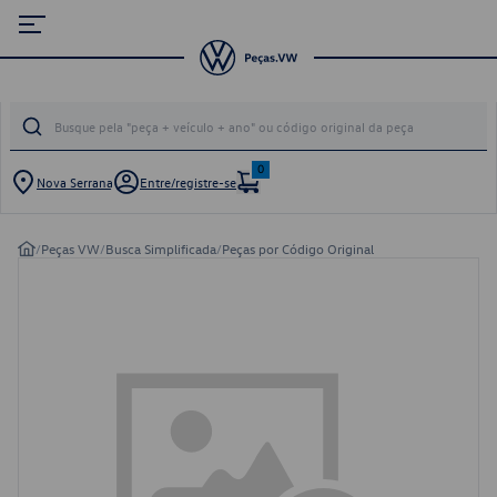
0
Nova Serrana
Entre/registre-se
/
Peças VW
/
Busca Simplificada
/
Peças por Código Original