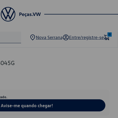
0
Nova Serrana
Entre/registre-se
8045G
tado.
Avise-me quando chegar!