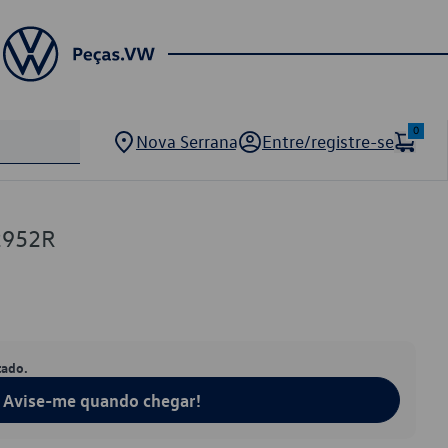
0
Nova Serrana
Entre/registre-se
2952R
tado.
Avise-me quando chegar!