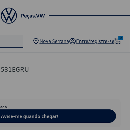
0
Nova Serrana
Entre/registre-se
03531EGRU
tado.
Avise-me quando chegar!