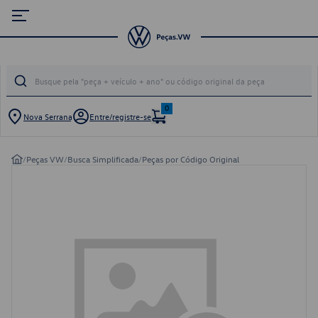
0
Nova Serrana
Entre/registre-se
/
Peças VW
/
Busca Simplificada
/
Peças por Código Original