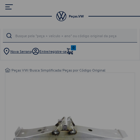
0
Nova Serrana
Entre/registre-se
/
Peças VW
/
Busca Simplificada
/
Peças por Código Original