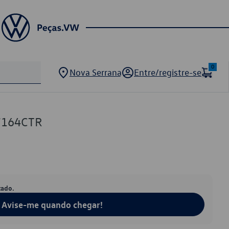
0
Nova Serrana
Entre/registre-se
7164CTR
tado.
Avise-me quando chegar!