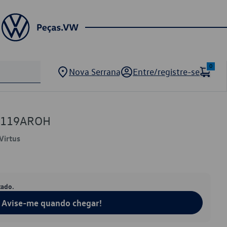
0
Nova Serrana
Entre/registre-se
17119AROH
Virtus
tado.
Avise-me quando chegar!